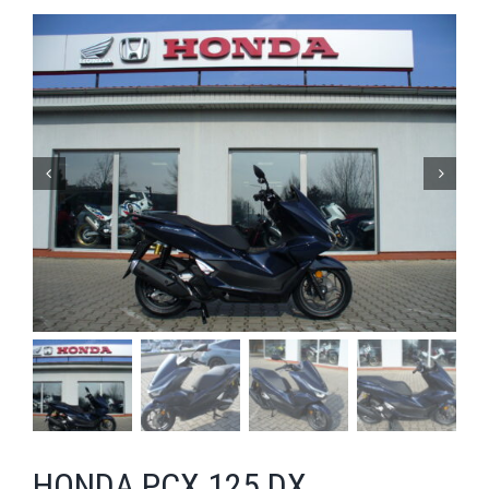


HONDA PCX 125 DX