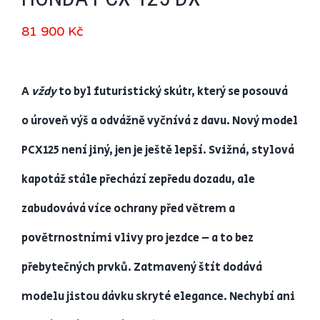
81 900
Kč
A
vždy
to byl futuristický skútr, který se posouvá
o úroveň výš a odvážně vyčnívá z davu. Nový model
PCX125 není jiný, jen je ještě lepší. Svižná, stylová
kapotáž stále přechází zepředu dozadu, ale
zabudovává více ochrany před větrem a
povětrnostními vlivy pro jezdce – a to bez
přebytečných prvků. Zatmavený štít dodává
modelu jistou dávku skryté elegance. Nechybí ani