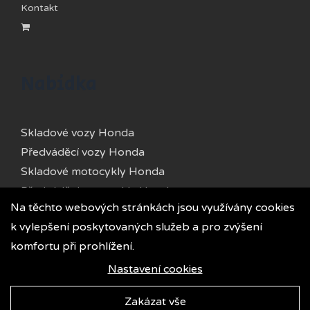
Kontakt
Nabídka
Skladové vozy Honda
Předváděcí vozy Honda
Skladové motocykly Honda
Předváděcí motocykly Honda
Na těchto webových stránkách jsou využívány cookies
Skladové vozy Kia
k vylepšení poskytovaných služeb a pro zvýšení
Předváděcí vozy Kia
komfortu při prohlížení.
Ojeté vozy
Půjčovna
Nastavení cookies
Zakázat vše