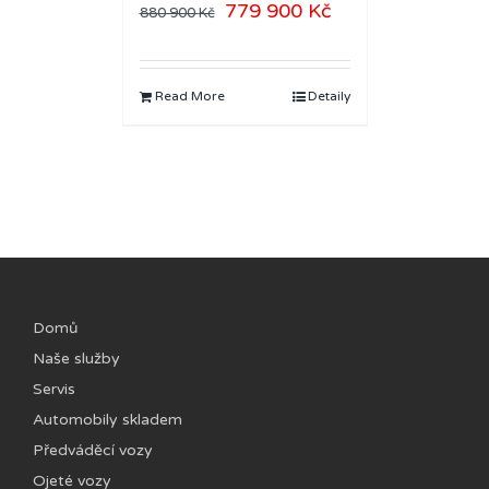
779 900
Kč
880 900
Kč
Read More
Detaily
Domů
Naše služby
Servis
Automobily skladem
Předváděcí vozy
Ojeté vozy