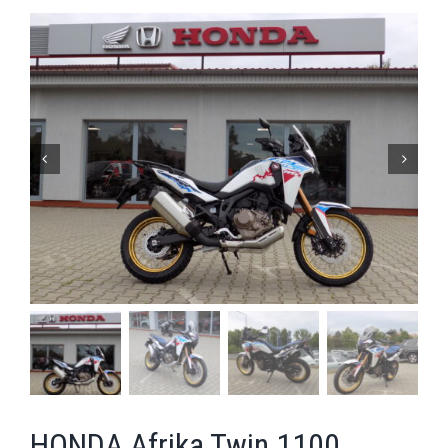


HONDA Afrika Twin 1100