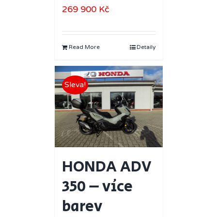
269 900
Kč
Read More
Detaily
Sleva!
HONDA ADV
350 – více
barev