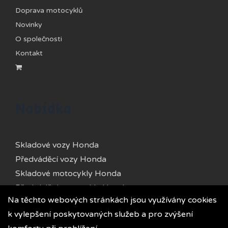
Doprava motocyklů
Novinky
O společnosti
Kontakt
Nabídka
Skladové vozy Honda
Předváděcí vozy Honda
Skladové motocykly Honda
Předváděcí motocykly Honda
Na těchto webových stránkách jsou využívány cookies
Skladové vozy Kia
k vylepšení poskytovaných služeb a pro zvýšení
Předváděcí vozy Kia