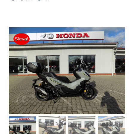
Sleva!

