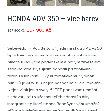
HONDA ADV 350 – více barev
157 900
Kč
167 900
Kč
Sebevědomí. Pociťte to při jízdě na skútru ADV350.
Sportovní výkon motoru se snoubí s robustním,
hladce fungujícím podvozkem a novým zavěšením
zadního kola zvyšujícím pohodlí při zdolávání
terénu s lehkostí. Díky automatickému vypínání
blinkrů je ADV350 nejen bezpečnější, ale i funkční.
Nejde však jen o svaly. 5″ TFT panel vám umožní
sledovat jízdu s úžasnou přehledností a díky
integraci s aplikací Honda RoadSync vám umožní
přístup k telefonním hovorům, hudbě a navigaci.