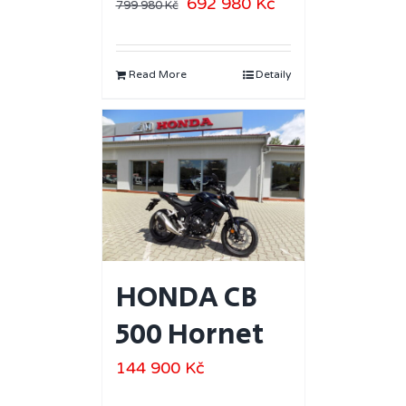
692 980
Kč
799 980
Kč
Read More
Detaily
HONDA CB
500 Hornet
144 900
Kč