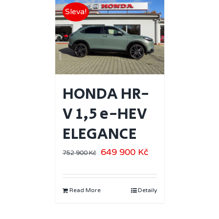
Sleva!
HONDA HR-
V 1,5 e-HEV
ELEGANCE
649 900
Kč
752 900
Kč
Read More
Detaily