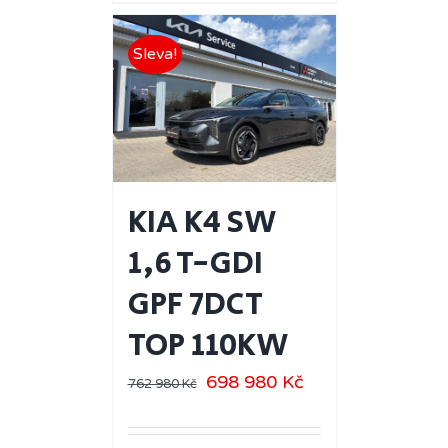
Sleva!
KIA K4 SW
1,6 T-GDI
GPF 7DCT
TOP 110KW
698 980
Kč
762 980
Kč