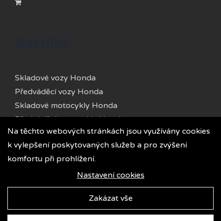
Nabídka
Skladové vozy Honda
Předváděcí vozy Honda
Skladové motocykly Honda
Předváděcí motocykly Honda
Na těchto webových stránkách jsou využívány cookies
Skladové vozy Kia
k vylepšení poskytovaných služeb a pro zvýšení
Předváděcí vozy Kia
komfortu při prohlížení.
Ojeté vozy
Půjčovna
Nastavení cookies
Zakázat vše