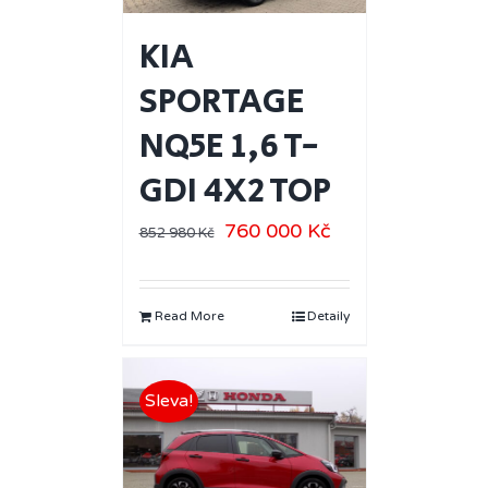
KIA
SPORTAGE
NQ5E 1,6 T-
GDI 4X2 TOP
760 000
Kč
852 980
Kč
Read More
Detaily
Sleva!