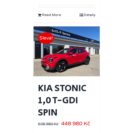
Read More
Detaily
Sleva!
KIA STONIC
1,0 T-GDI
SPIN
448 980
Kč
508 980
Kč