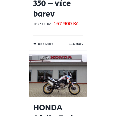
350 – více
barev
157 900
Kč
167 900
Kč
Read More
Detaily
HONDA