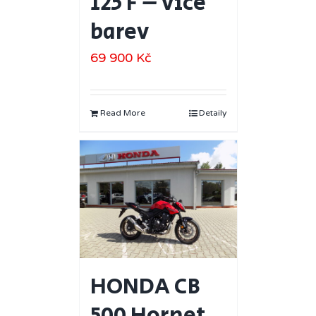
125 F – více
barev
69 900
Kč
Read More
Detaily
HONDA CB
500 Hornet