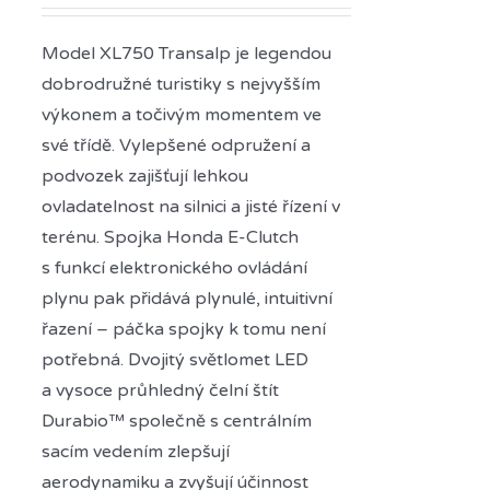
Model XL750 Transalp je legendou
dobrodružné turistiky s nejvyšším
výkonem a točivým momentem ve
své třídě. Vylepšené odpružení a
podvozek zajišťují lehkou
ovladatelnost na silnici a jisté řízení v
terénu. Spojka Honda E-Clutch
s funkcí elektronického ovládání
plynu pak přidává plynulé, intuitivní
řazení – páčka spojky k tomu není
potřebná. Dvojitý světlomet LED
a vysoce průhledný čelní štít
Durabio™ společně s centrálním
sacím vedením zlepšují
aerodynamiku a zvyšují účinnost