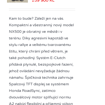
159 900
Kč
Kam to bude? Záleží jen na vás.
Kompaktní a všestranný nový model
NX500 je obratný ve městě i v
terénu. Díky agresivní kapotáži ve
stylu rallye a velkému tvarovanému
štítu, který chrání před větrem, je
také pohodlný. Systém E-Clutch
přidává plynulé, bezspojkové řazení,
jehož ovládání nevyžaduje žádnou
námahu. Špičková technika zahrnuje
5palcový TFT displej se systémem
Honda RoadSync, zatímco
dvouválcový motor splňující normu
A2 nabízí flexibilní a příjemný výkon