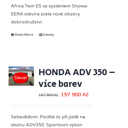
Africa Twin ES se systémem Showa-
EERA otevírá zcela nové obzory
dobrodružství.
Read More
Detaily
HONDA ADV 350 –
Sleva!
více barev
157 900
Kč
167 900
Kč
Sebevědomí. Pociťte to při jízdě na
skútru ADV350. Sportovní výkon