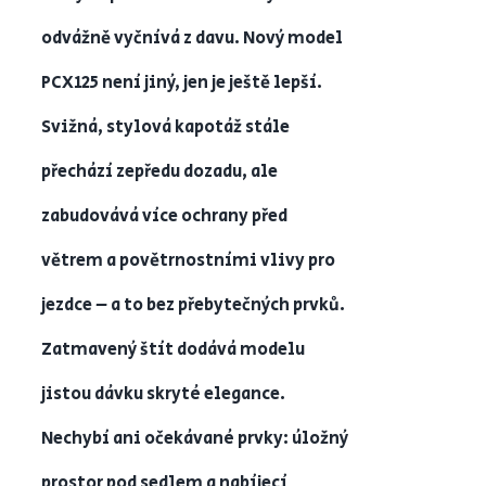
odvážně vyčnívá z davu. Nový model
PCX125 není jiný, jen je ještě lepší.
Svižná, stylová kapotáž stále
přechází zepředu dozadu, ale
zabudovává více ochrany před
větrem a povětrnostními vlivy pro
jezdce – a to bez přebytečných prvků.
Zatmavený štít dodává modelu
jistou dávku skryté elegance.
Nechybí ani očekávané prvky: úložný
prostor pod sedlem a nabíjecí