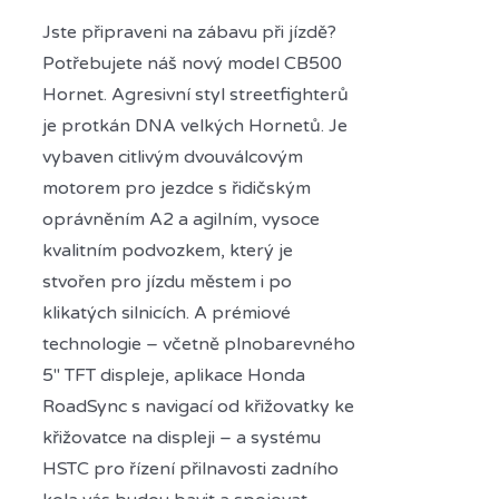
Jste připraveni na zábavu při jízdě?
Potřebujete náš nový model CB500
Hornet. Agresivní styl streetfighterů
je protkán DNA velkých Hornetů. Je
vybaven citlivým dvouválcovým
motorem pro jezdce s řidičským
oprávněním A2 a agilním, vysoce
kvalitním podvozkem, který je
stvořen pro jízdu městem i po
klikatých silnicích. A prémiové
technologie – včetně plnobarevného
5" TFT displeje, aplikace Honda
RoadSync s navigací od křižovatky ke
křižovatce na displeji – a systému
HSTC pro řízení přilnavosti zadního