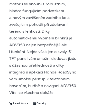
motoru se snoubí s robustním,
hladce fungujícím podvozkem
a novým zavěšením zadního kola
zvyšujícím pohodlí při zdolávání
terénu s lehkostí. Díky
automatickému vypínání blinkrů je
ADV350 nejen bezpečnější, ale
i funkční. Nejde však jen o svaly. 5"
TFT panel vám umožní sledovat jízdu
s úžasnou přehledností a díky
integraci s aplikací Honda RoadSync
vám umožní přístup k telefonním
hovorům, hudbě a navigaci. ADV350.
Víte, co všechno dokáže.
Read More
Detaily