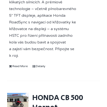
klikatých silnicích. A prémiové
technologie – včetně plnobarevného
5" TFT displeje, aplikace Honda
RoadSync s navigací od křižovatky ke
křižovatce na displeji – a systému
HSTC pro řízení přilnavosti zadního
kola vás budou bavit a spojovat
a zajistí vám bezpečnost. Připojte se
k roji.
Read More
Detaily
HONDA CB 500