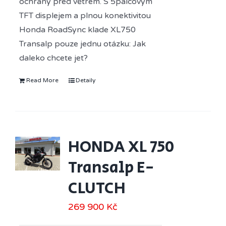
ochrany před větrem. S 5palcovým
TFT displejem a plnou konektivitou
Honda RoadSync klade XL750
Transalp pouze jednu otázku: Jak
daleko chcete jet?
Read More
Detaily
HONDA XL 750
Transalp E-
CLUTCH
269 900
Kč