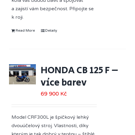
kola vás budou bavit a spojovat
a zajistí vám bezpečnost. Připojte se
k roji.
Read More
Detaily
HONDA CB 125 F –
více barev
69 900
Kč
Model CRF300L je špičkový lehký
dvouúčelový stroj. Vlastnosti, díky
kterým je tak dobrý v terénu – štíhlé