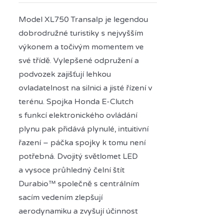
Model XL750 Transalp je legendou
dobrodružné turistiky s nejvyšším
výkonem a točivým momentem ve
své třídě. Vylepšené odpružení a
podvozek zajišťují lehkou
ovladatelnost na silnici a jisté řízení v
terénu. Spojka Honda E-Clutch
s funkcí elektronického ovládání
plynu pak přidává plynulé, intuitivní
řazení – páčka spojky k tomu není
potřebná. Dvojitý světlomet LED
a vysoce průhledný čelní štít
Durabio™ společně s centrálním
sacím vedením zlepšují
aerodynamiku a zvyšují účinnost