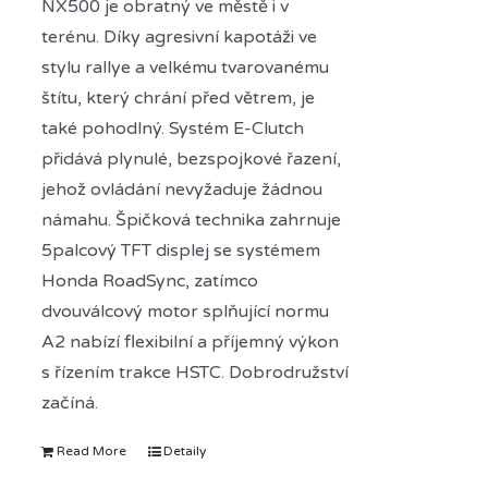
NX500 je obratný ve městě i v
terénu. Díky agresivní kapotáži ve
stylu rallye a velkému tvarovanému
štítu, který chrání před větrem, je
také pohodlný. Systém E-Clutch
přidává plynulé, bezspojkové řazení,
jehož ovládání nevyžaduje žádnou
námahu. Špičková technika zahrnuje
5palcový TFT displej se systémem
Honda RoadSync, zatímco
dvouválcový motor splňující normu
A2 nabízí flexibilní a příjemný výkon
s řízením trakce HSTC. Dobrodružství
začíná.
Read More
Detaily