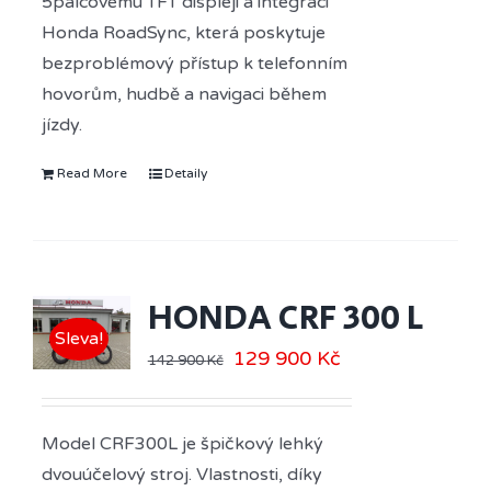
5palcovému TFT displeji a integraci
Honda RoadSync, která poskytuje
bezproblémový přístup k telefonním
hovorům, hudbě a navigaci během
jízdy.
Read More
Detaily
HONDA CRF 300 L
Sleva!
129 900
Kč
142 900
Kč
Model CRF300L je špičkový lehký
dvouúčelový stroj. Vlastnosti, díky