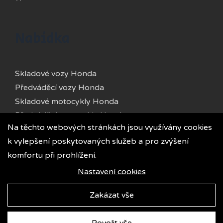
Nabídka
Skladové vozy Honda
Předváděcí vozy Honda
Skladové motocykly Honda
Předváděcí motocykly Honda
Na těchto webových stránkách jsou využívány cookies
Skladové vozy Kia
k vylepšení poskytovaných služeb a pro zvýšení
Předváděcí vozy Kia
komfortu při prohlížení.
Ojeté vozy
Půjčovna
Nastavení cookies
Zakázat vše