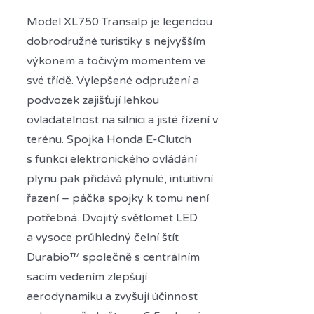
Model XL750 Transalp je legendou
dobrodružné turistiky s nejvyšším
výkonem a točivým momentem ve
své třídě. Vylepšené odpružení a
podvozek zajišťují lehkou
ovladatelnost na silnici a jisté řízení v
terénu. Spojka Honda E-Clutch
s funkcí elektronického ovládání
plynu pak přidává plynulé, intuitivní
řazení – páčka spojky k tomu není
potřebná. Dvojitý světlomet LED
a vysoce průhledný čelní štít
Durabio™ společně s centrálním
sacím vedením zlepšují
aerodynamiku a zvyšují účinnost