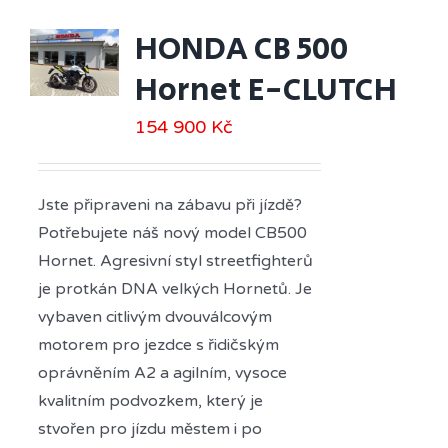
HONDA CB 500
Hornet E-CLUTCH
154 900
Kč
Jste připraveni na zábavu při jízdě?
Potřebujete náš nový model CB500
Hornet. Agresivní styl streetfighterů
je protkán DNA velkých Hornetů. Je
vybaven citlivým dvouválcovým
motorem pro jezdce s řidičským
oprávněním A2 a agilním, vysoce
kvalitním podvozkem, který je
stvořen pro jízdu městem i po