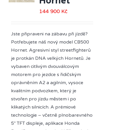
Hornet
144 900
Kč
Jste připraveni na zábavu při jízdě?
Potřebujete náš nový model CB500
Hornet. Agresivní styl streetfighterů
je protkán DNA velkých Hornetů. Je
vybaven citlivým dvouválcovým
motorem pro jezdce s řidičským
oprávněním A2 a agilním, vysoce
kvalitním podvozkem, který je
stvořen pro jízdu městem i po
klikatých silnicích. A prémiové
technologie – včetně plnobarevného
5" TFT displeje, aplikace Honda